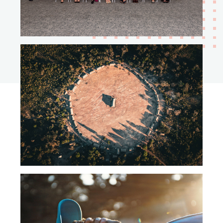
Projeto Tradição e Futuro
na Amazônia (TFA)
Criação de conteúdo e Assessoria de
Imprensa
Lil Nas X: Long Live
Montero