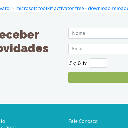
vator
-
microsoft toolkit activator free
-
download reloader
receber
novidades
ulo
Fale Conosco