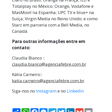
Totalplay no México; Orange, Vodafone e
MasMovil na Espanha; UPC TV e blue+ na
Suíça; Virgin Media no Reino Unido; e como
Starz em parceria com a Bell Media, no
Canadá.
Para outras informações entre em
contato:
Claudia Bianco ::
claudia.bianco@agenciafebre.com.br
Kátia Carneiro::
katia.carneiro@agenciafebre.com.br
Siga-nos no
Instagram
e no
Linkedin
Compartilhar
WhatsApp
Facebook
Messenger
Telegram
Twitter
LinkedIn
Gmail
Email