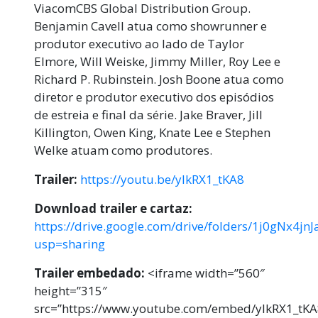
ViacomCBS Global Distribution Group.
Benjamin Cavell atua como showrunner e
produtor executivo ao lado de Taylor
Elmore, Will Weiske, Jimmy Miller, Roy Lee e
Richard P. Rubinstein. Josh Boone atua como
diretor e produtor executivo dos episódios
de estreia e final da série. Jake Braver, Jill
Killington, Owen King, Knate Lee e Stephen
Welke atuam como produtores.
Trailer:
https://youtu.be/ylkRX1_tKA8
Download trailer e cartaz:
https://drive.google.com/drive/folders/1j0gNx4
usp=sharing
Trailer embedado:
<iframe width=”560″
height=”315″
src=”https://www.youtube.com/embed/ylkRX1_tKA