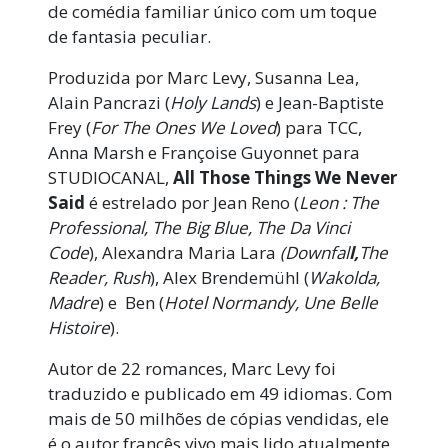
de comédia familiar único com um toque
de fantasia peculiar.
Produzida por Marc Levy, Susanna Lea,
Alain Pancrazi (
Holy Lands
) e Jean-Baptiste
Frey (
For The Ones We Loved
) para TCC,
Anna Marsh e Françoise Guyonnet para
STUDIOCANAL,
All Those Things We Never
Said
é estrelado por Jean Reno (
Leon : The
Professional, The Big Blue, The Da Vinci
Code
), Alexandra Maria Lara
(Downfal
l,
The
Reader, Rush
), Alex Brendemühl (
Wakolda,
Madre
) e Ben (
Hotel Normandy, Une Belle
Histoire
).
Autor de 22 romances, Marc Levy foi
traduzido e publicado em 49 idiomas. Com
mais de 50 milhões de cópias vendidas, ele
é o autor francês vivo mais lido atualmente.