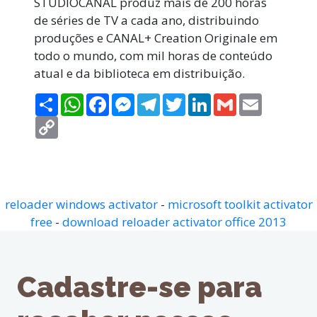
STUDIOCANAL produz mais de 200 horas
de séries de TV a cada ano, distribuindo
produções e CANAL+ Creation Originale em
todo o mundo, com mil horas de conteúdo
atual e da biblioteca em distribuição.
Compartilhar
WhatsApp
Facebook
Messenger
Telegram
Twitter
LinkedIn
Gmail
Email
Copy
Link
reloader windows activator
-
microsoft toolkit activator
free
-
download reloader activator office 2013
Cadastre-se para