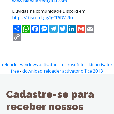
www.bienalartedigital.com
Dúvidas na comunidade Discord em
https://discord.gg/JgCf6DVs9u
Compartilhar
WhatsApp
Facebook
Messenger
Telegram
Twitter
LinkedIn
Gmail
Email
Copy
Link
reloader windows activator
-
microsoft toolkit activator
free
-
download reloader activator office 2013
Cadastre-se para
receber nossos