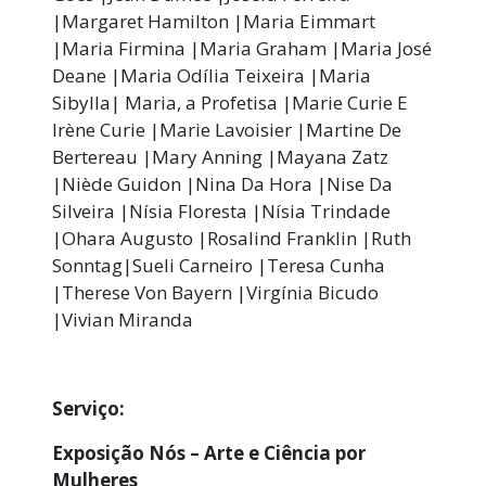
|Margaret Hamilton |Maria Eimmart
|Maria Firmina |Maria Graham |Maria José
Deane |Maria Odília Teixeira |Maria
Sibylla| Maria, a Profetisa |Marie Curie E
Irène Curie |Marie Lavoisier |Martine De
Bertereau |Mary Anning |Mayana Zatz
|Niède Guidon |Nina Da Hora |Nise Da
Silveira |Nísia Floresta |Nísia Trindade
|Ohara Augusto |Rosalind Franklin |Ruth
Sonntag|Sueli Carneiro |Teresa Cunha
|Therese Von Bayern |Virgínia Bicudo
|Vivian Miranda
Serviço:
Exposição Nós – Arte e Ciência por
Mulheres