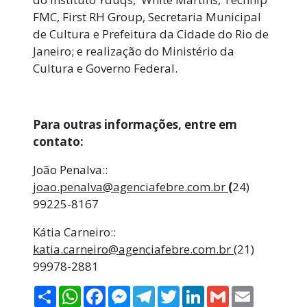
FMC, First RH Group, Secretaria Municipal
de Cultura e Prefeitura da Cidade do Rio de
Janeiro; e realização do Ministério da
Cultura e Governo Federal.
Para outras informações, entre em
contato:
João Penalva::
joao.penalva@agenciafebre.com.br
(
24)
99225-8167
Kátia Carneiro::
katia.carneiro@agenciafebre.com.br
(21)
99978-2881
Compartilhar
WhatsApp
Facebook
Messenger
Telegram
Twitter
LinkedIn
Gmail
Email