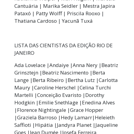
Cantuária | Marika Seidler | Mestra Japira
Pataxó | Patty Wolff | Priscila Rooxo |
Thatiana Cardoso | Yacunã Tuxá
LISTA DAS CIENTISTAS DA EDIÇÃO RIO DE
JANEIRO
Ada Lovelace |Andaiye |Anna Nery |Beatriz
Grinsztejn |Beatriz Nascimento |Berta
Lange |Berta Ribeiro |Bertha Lutz |Carlotta
Maury |Caroline Herschel |Celina Turchi
Martelli |Conceição Evaristo |Dorothy
Hodgkin |Emilie Snethlage |Enedina Alves
|Florence Nightingale |Grace Hopper
|Graziela Barroso |Hedy Lamarr|Heleieth
Saffioti |Hipátia |Jandyra Planet |Jaqueline
Goes |Jean Dumée |Josefa Ferreira