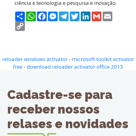
ciência e tecnologia e pesquisa e inovação.
Compartilhar
WhatsApp
Facebook
Messenger
Telegram
Twitter
LinkedIn
Gmail
Email
Copy
Link
reloader windows activator
-
microsoft toolkit activator
free
-
download reloader activator office 2013
Cadastre-se para
receber nossos
relases e novidades