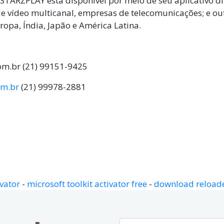
A STARZPLAY está disponível por meio de seu aplicativo d
 de vídeo multicanal, empresas de telecomunicações; e ou
opa, Índia, Japão e América Latina.
om.br
(21) 99151-9425
om.br
(21) 99978-2881
opy
nk
vator
-
microsoft toolkit activator free
-
download reloader