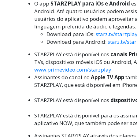
O app
STARZPLAY para iOs e Android
es
Android. Até quatro usuários podem assist
usuários do aplicativo podem aproveitar a
linguagem preferida de áudio e legendas
D
ownload para iOs:
starz.tv/starzpla
Download para Android:
starz.tv/sta
STARZPLAY está disponível nos
canais Pr
TVs, dispositivos móveis iOS ou Android, A
www.primevideo.com/starzplay
.
Assinantes do canal no
Apple TV App
també
STARZPLAY
, que está disponível em iPhon
STARZPLAY
está disponível nos
dispositi
STARZPLAY
está disponível para os assina
aplicativo NOW, que também pode ser ace
Assinantes STARZPLAY através dos planos