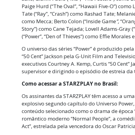
Paige Hurd (“The Oval”, “Hawaii Five-O”) como 
Tate
(“Ray”, “Crash”) como Rashad Tate; Melanie
como Mecca; Berto Colon (“Inside Game
”,
“Oran
Story”) como Cane Tejada; Lovell Adams-Gray (
(“Power”, “Den of Thieves”) como Effie Morales 
O universo das séries “Power” é produzido pel
“50 Cent” Jackson pela G-Unit Film and Televi
executivos Courtney A. Kemp, Curtis “50 Cent”
supervisor e dirigindo o episódio de estreia da
Como acessar a STARZPLAY no Brasil:
Os assinantes da STARZPLAY têm acesso a uma p
explosivo segundo capítulo do Universo Power, 
conteúdo selecionado como o drama de época “
romântico moderno “Normal People”, a comédia 
Act”, estrelada pela vencedora do Oscar Patrici