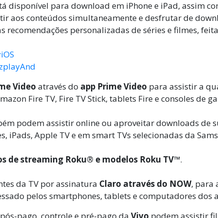
tá disponível para download em iPhone e iPad, assim c
ir aos conteúdos simultaneamente e desfrutar de downloa
s recomendações personalizadas de séries e filmes, feita
.
yiOS
rzplayAnd
ime Video
através do
app Prime Video
para assistir a 
mazon Fire TV, Fire TV Stick, tablets Fire e consoles de g
m podem assistir online ou aproveitar downloads de suas
es, iPads, Apple TV e em smart TVs selecionadas da Sam
vos de streaming Roku® e modelos Roku TV™
.
ntes da TV por assinatura
Claro através do NOW
, para
ssado pelos smartphones, tablets e computadores dos a
 pós-pago, controle e pré-pago da
Vivo
podem assistir fi