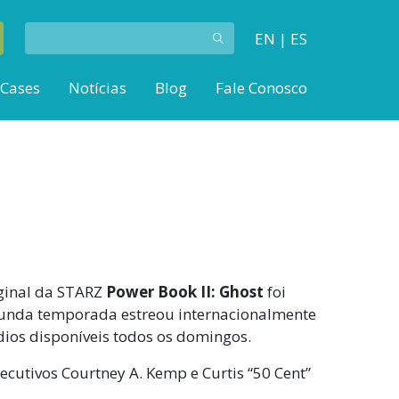
EN
|
ES
 Cases
Notícias
Blog
Fale Conosco
iginal da STARZ
Power Book II: Ghost
foi
gunda temporada estreou internacionalmente
dios disponíveis todos os domingos.
ecutivos Courtney A. Kemp e Curtis “50 Cent”