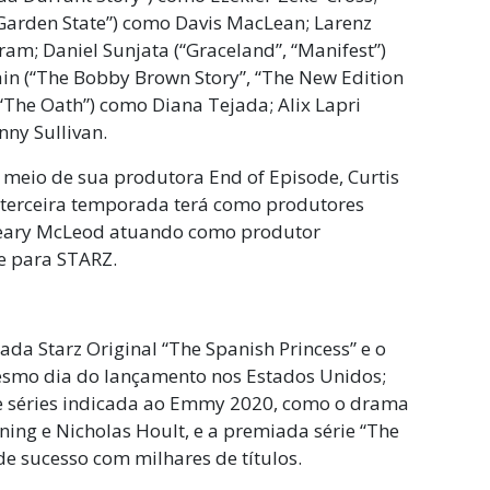
 “Garden State”) como Davis MacLean;
Larenz
gram;
Daniel Sunjata (“Graceland”, “Manifest”)
n (“The Bobby Brown Story”, “The New Edition
“The Oath”) como Diana Tejada; Alix Lapri
nny Sullivan.
 meio de sua produtora End of Episode, Curtis
A terceira temporada terá como produtores
m Geary McLeod atuando como produtor
ie para STARZ.
a Starz Original “The Spanish Princess” e o
 mesmo dia do lançamento nos Estados Unidos;
 e séries indicada ao Emmy 2020, como o drama
ing e Nicholas Hoult, e a premiada série “The
de sucesso com milhares de títulos.