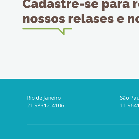
Cadastre-se para 
nossos relases e 
Rio de Janeiro
São Pa
21 98312-4106
11 964