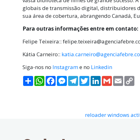
vasta biblioteca de filmes de grande sucesso. 
globais de transmissão digital, distribuidores
sua área de cobertura, abrangendo Canadá, Eur
Para outras informações entre em contato:
Felipe Teixeira::
felipe.teixeira@agenciafebre.c
Kátia Carneiro::
katia.carneiro@agenciafebre.c
Siga-nos no
Instagram
e no
Linkedin
Compartilhar
WhatsApp
Facebook
Messenger
Telegram
Twitter
LinkedIn
Gmail
Email
C
Li
reloader windows acti