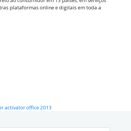
ireto ao consumidor em 13 países; em serviços
tras plataformas online e digitais em toda a
 activator office 2013