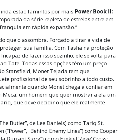
 ainda estão famintos por mais
Power Book II:
emporada da série repleta de estrelas entre em
a franquia em rápida expansão.”
 que o assombra. Forçado a tirar a vida de
 proteger: sua família. Com Tasha na proteção
ncapaz de fazer isso sozinho, ele se volta para
had Tate. Todas essas opções têm um preço
ndo Stansfield, Monet Tejada tem que
ete profissional de seu sobrinho a todo custo.
specialmente quando Monet chega a confiar em
 com Meca, um homem que quer mostrar a ela um
ariq, que deve decidir o que ele realmente
The Butler”, de Lee Daniels) como Tariq St.
on (“Power”, “Behind Enemy Lines”) como Cooper
 Durrant Story”) como Ezekiel ‘Zeke’ Cross;