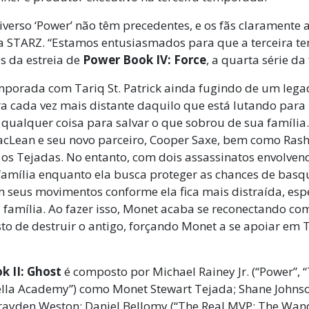
iverso ‘Power’ não têm precedentes, e os fãs claramente
O da STARZ. “Estamos entusiasmados para que a terceira t
s da estreia de
Power Book IV: Force
, a quarta série d
orada com Tariq St. Patrick ainda fugindo de um legado
tra cada vez mais distante daquilo que está lutando para
qualquer coisa para salvar o que sobrou de sua família. I
MacLean e seu novo parceiro, Cooper Saxe, bem como Ras
om os Tejadas. No entanto, com dois assassinatos envolve
família enquanto ela busca proteger as chances de basqu
am seus movimentos conforme ela fica mais distraída, e
a família. Ao fazer isso, Monet acaba se reconectando
 de destruir o antigo, forçando Monet a se apoiar em T
k II: Ghost
é composto por Michael Rainey Jr. (“Power”, “
ella Academy”) como Monet Stewart Tejada; Shane Johns
Brayden Weston; Daniel Bellomy (“The Real MVP: The Wanda