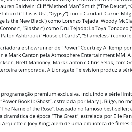
Lauren Baldwin; Cliff “Method Man” Smith (“The Deuce”,
 Liburd (“This is Us”, “Gypsy”) como Caridad ‘Carrie’ Mil
ge Is the New Black”) como Lorenzo Tejada;
Woody McClai
“Coroner”, “Slasher”) como Dru Tejada; LaToya Tonodeo (
e Paton Ashbrook (“House of Cards”, “Shameless”) como Je
a criadora e showrunner de “Power” Courtney A. Kemp por
sion e Mark Canton pela Atmosphere Entertainment MM. 
 Jackson, Brett Mahoney, Mark Canton e Chris Selak, co
 terceira temporada. A Lionsgate Television produz a sér
rogramação premium exclusiva, incluindo a série limitad
“Power Book II: Ghost”, estrelada por Mary J. Blige, no
The Name of the Rose”, baseado no famoso best-seller;
dramática de época “The Great”, estrelada por Elle Fann
a Arquette e Joey King; além de uma biblioteca de filmes 