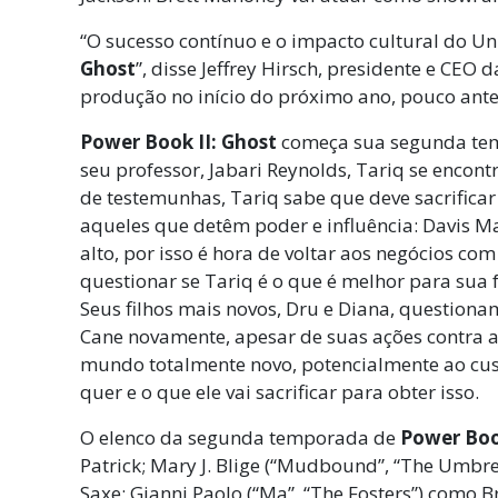
“O sucesso contínuo e o impacto cultural do Un
Ghost
”, disse Jeffrey Hirsch, presidente e CE
produção no início do próximo ano, pouco ante
Power Book II: Ghost
começa sua segunda temp
seu professor, Jabari Reynolds, Tariq se encon
de testemunhas, Tariq sabe que deve sacrificar 
aqueles que detêm poder e influência: Davis 
alto, por isso é hora de voltar aos negócios c
questionar se Tariq é o que é melhor para sua 
Seus filhos mais novos, Dru e Diana, question
Cane novamente, apesar de suas ações contra 
mundo totalmente novo, potencialmente ao custo
quer e o que ele vai sacrificar para obter isso.
O elenco da segunda temporada de
Power Boo
Patrick; Mary J. Blige (“Mudbound”, “The Umbr
Saxe; Gianni Paolo (“Ma”, “The Fosters”) como 