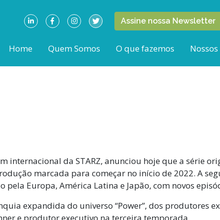
Assine nossa Newsletter
Home
Quem Somos
O que fazemos
Nossos
 internacional da STARZ, anunciou hoje que a série or
rodução marcada para começar no início de 2022. A se
o pela Europa, América Latina e Japão, com novos episó
anquia expandida do universo “Power”, dos produtores ex
ner e produtor executivo na terceira temporada.