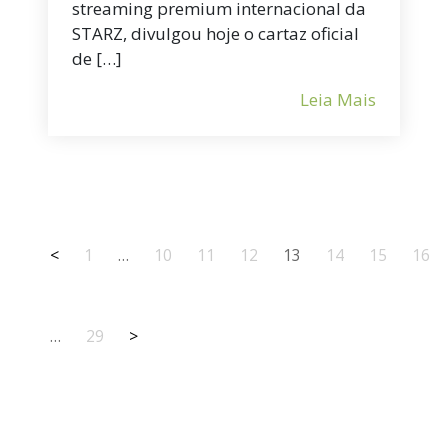
streaming premium internacional da
STARZ, divulgou hoje o cartaz oficial
de […]
Leia Mais
<
1
…
10
11
12
13
14
15
16
…
29
>