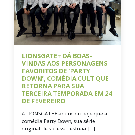
LIONSGATE+ DÁ BOAS-
VINDAS AOS PERSONAGENS
FAVORITOS DE ‘PARTY
DOWN’, COMÉDIA CULT QUE
RETORNA PARA SUA
TERCEIRA TEMPORADA EM 24
DE FEVEREIRO
A LIONSGATE+ anunciou hoje que a
comédia Party Down, sua série
original de sucesso, estreia […]