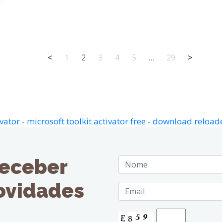
<
1
2
3
4
5
…
29
>
vator
-
microsoft toolkit activator free
-
download reloader
receber
novidades