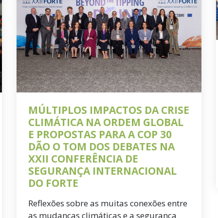
MÚLTIPLOS IMPACTOS DA CRISE
CLIMÁTICA NA ORDEM GLOBAL
E PROPOSTAS PARA A COP 30
DÃO O TOM DOS DEBATES NA
XXII CONFERÊNCIA DE
SEGURANÇA INTERNACIONAL
DO FORTE
Reflexões sobre as muitas conexões entre
as mudanças climáticas e a segurança